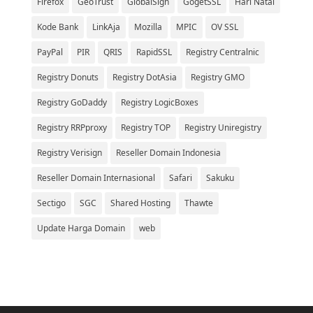
Firefox
GeoTrust
GlobalSign
GogetSSL
Hari Natal
Kode Bank
LinkAja
Mozilla
MPIC
OV SSL
PayPal
PIR
QRIS
RapidSSL
Registry Centralnic
Registry Donuts
Registry DotAsia
Registry GMO
Registry GoDaddy
Registry LogicBoxes
Registry RRPproxy
Registry TOP
Registry Uniregistry
Registry Verisign
Reseller Domain Indonesia
Reseller Domain Internasional
Safari
Sakuku
Sectigo
SGC
Shared Hosting
Thawte
Update Harga Domain
web