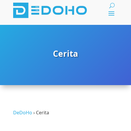
Cerita
DeDoHo
›
Cerita