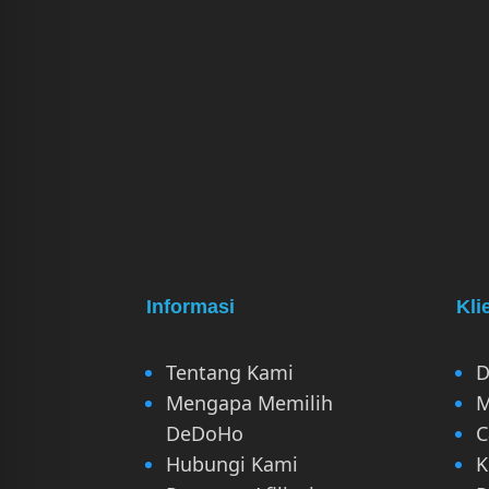
Informasi
Kli
Tentang Kami
D
Mengapa Memilih
M
DeDoHo
C
Hubungi Kami
K