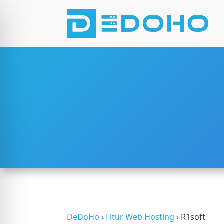
 Penglihatan Terganggu
DeDoHo
›
Fitur Web Hosting
›
R1soft