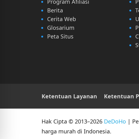
Program Afiliasi
P
Berita
T
Cerita Web
U
Glosarium
P
Peta Situs
C
S
Ketentuan Layanan
Ketentuan 
Hak Cipta © 2013–2026
DeDoHo
| Pe
harga murah di Indonesia.