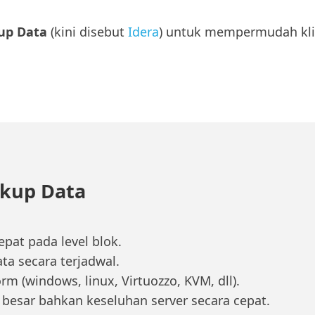
up Data
(kini disebut
Idera
) untuk mempermudah kli
ckup Data
at pada level blok.
 secara terjadwal.
m (windows, linux, Virtuozzo, KVM, dll).
sar bahkan keseluhan server secara cepat.