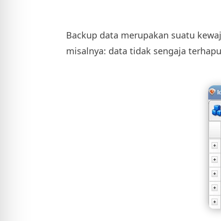
l Aman dari Kejang
Backup data merupakan suatu kewajib
 Ramah DEHB
misalnya: data tidak sengaja terhap
 Kebutaan
 Aman Epilepsi