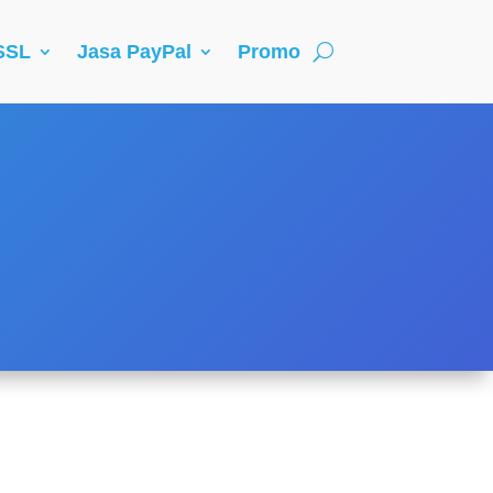
 SSL
Jasa PayPal
Promo