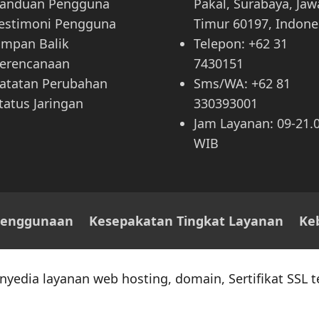
anduan Pengguna
Pakal, Surabaya, Jaw
estimoni Pengguna
Timur 60197, Indone
mpan Balik
Telepon: +62 31
erencanaan
7430151
atatan Perubahan
Sms/WA: +62 81
tatus Jaringan
330393001
Jam Layanan: 09-21.
WIB
Penggunaan
Kesepakatan Tingkat Layanan
Keb
nyedia layanan web hosting, domain, Sertifikat SSL t