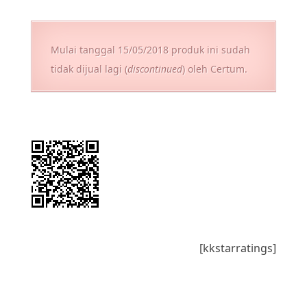
Mulai tanggal 15/05/2018 produk ini sudah
tidak dijual lagi (
discontinued
) oleh Certum.
[kkstarratings]