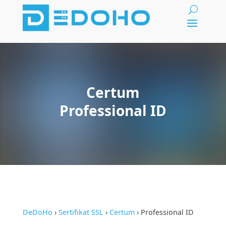
Certum
Professional ID
DeDoHo
›
Sertifikat SSL
›
Certum
›
Professional ID