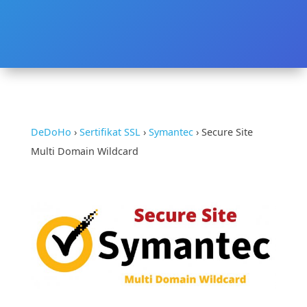
DeDoHo
›
Sertifikat SSL
›
Symantec
›
Secure Site
Multi Domain Wildcard