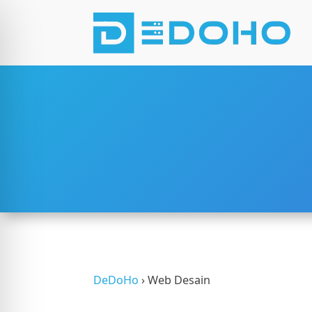
 Penglihatan Terganggu
DeDoHo
›
Web Desain