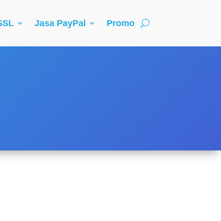
 SSL
Jasa PayPal
Promo