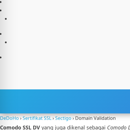
l Aman dari Kejang
 Ramah DEHB
 Kebutaan
 Aman Epilepsi
DeDoHo
›
Sertifikat SSL
›
Sectigo
›
Domain Validation
Comodo SSL DV
yang juga dikenal sebagai
Comodo D