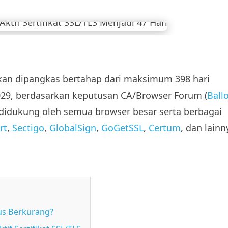
 akan dipangkas bertahap dari maksimum 398 hari
029, berdasarkan keputusan CA/Browser Forum (
Ball
didukung oleh semua browser besar serta berbagai
rt
,
Sectigo
,
GlobalSign
,
GoGetSSL
,
Certum
, dan lainn
us Berkurang?