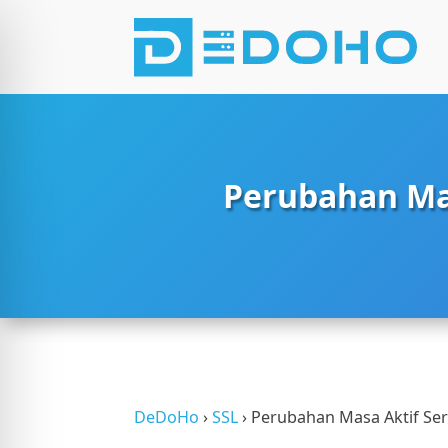
Perubahan Mas
 Penglihatan Terganggu
DeDoHo
›
SSL
›
Perubahan Masa Aktif Sert