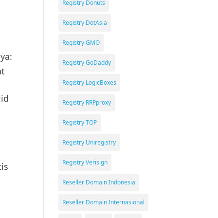
Registry Donuts
Registry DotAsia
Registry GMO
ya:
Registry GoDaddy
at
Registry LogicBoxes
lid
Registry RRPproxy
Registry TOP
Registry Uniregistry
Registry Verisign
is
Reseller Domain Indonesia
Reseller Domain Internasional