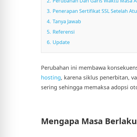
2.
Perubahan Dan Garis Waktu Masa Akt
3.
Penerapan Sertifikat SSL Setelah At
4.
Tanya Jawab
5.
Referensi
6.
Update
Perubahan ini membawa konsekuensi
hosting
, karena siklus penerbitan, v
sering sehingga memaksa adopsi oto
Mengapa Masa Berlaku 