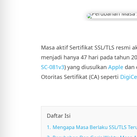
l Aman dari Kejang
 Ramah DEHB
 Kebutaan
Masa aktif Sertifikat SSL/TLS resmi
menjadi hanya 47 hari pada tahun 2
SC‑081v3
) yang diusulkan
Apple
dan 
 Aman Epilepsi
Otoritas Sertifikat (CA) seperti
DigiCe
Daftar Isi
1.
Mengapa Masa Berlaku SSL/TLS Ter