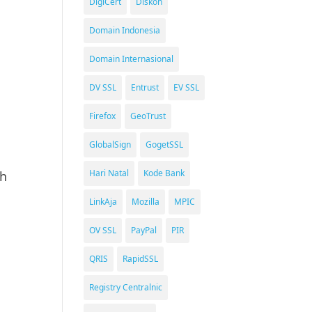
DigiCert
Diskon
Domain Indonesia
Domain Internasional
DV SSL
Entrust
EV SSL
Firefox
GeoTrust
GlobalSign
GogetSSL
Hari Natal
Kode Bank
ih
LinkAja
Mozilla
MPIC
OV SSL
PayPal
PIR
QRIS
RapidSSL
Registry Centralnic