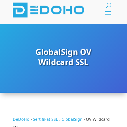
GlobalSign OV
Wildcard SSL
DeDoHo
›
Sertifikat SSL
›
GlobalSign
›
OV Wildcard