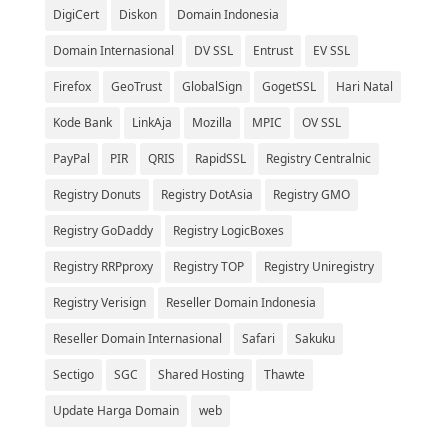
DigiCert
Diskon
Domain Indonesia
Domain Internasional
DV SSL
Entrust
EV SSL
Firefox
GeoTrust
GlobalSign
GogetSSL
Hari Natal
Kode Bank
LinkAja
Mozilla
MPIC
OV SSL
PayPal
PIR
QRIS
RapidSSL
Registry Centralnic
Registry Donuts
Registry DotAsia
Registry GMO
Registry GoDaddy
Registry LogicBoxes
Registry RRPproxy
Registry TOP
Registry Uniregistry
Registry Verisign
Reseller Domain Indonesia
Reseller Domain Internasional
Safari
Sakuku
Sectigo
SGC
Shared Hosting
Thawte
Update Harga Domain
web