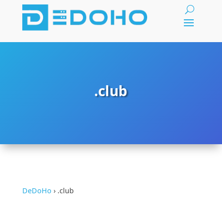
.club
DeDoHo
›
.club