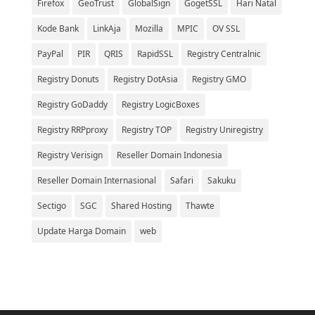
Firefox
GeoTrust
GlobalSign
GogetSSL
Hari Natal
Kode Bank
LinkAja
Mozilla
MPIC
OV SSL
PayPal
PIR
QRIS
RapidSSL
Registry Centralnic
Registry Donuts
Registry DotAsia
Registry GMO
Registry GoDaddy
Registry LogicBoxes
Registry RRPproxy
Registry TOP
Registry Uniregistry
Registry Verisign
Reseller Domain Indonesia
Reseller Domain Internasional
Safari
Sakuku
Sectigo
SGC
Shared Hosting
Thawte
Update Harga Domain
web