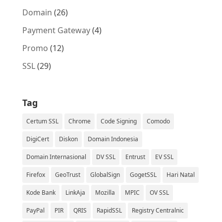
Domain
(26)
Payment Gateway
(4)
Promo
(12)
SSL
(29)
Tag
Certum SSL
Chrome
Code Signing
Comodo
DigiCert
Diskon
Domain Indonesia
Domain Internasional
DV SSL
Entrust
EV SSL
Firefox
GeoTrust
GlobalSign
GogetSSL
Hari Natal
Kode Bank
LinkAja
Mozilla
MPIC
OV SSL
PayPal
PIR
QRIS
RapidSSL
Registry Centralnic