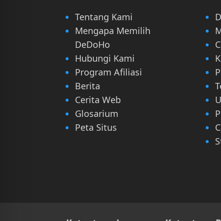
Tentang Kami
D
Mengapa Memilih
M
DeDoHo
C
Hubungi Kami
K
Program Afiliasi
P
Berita
T
Cerita Web
U
Glosarium
P
Peta Situs
C
S