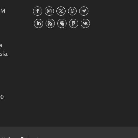
 M
a
sia.
00