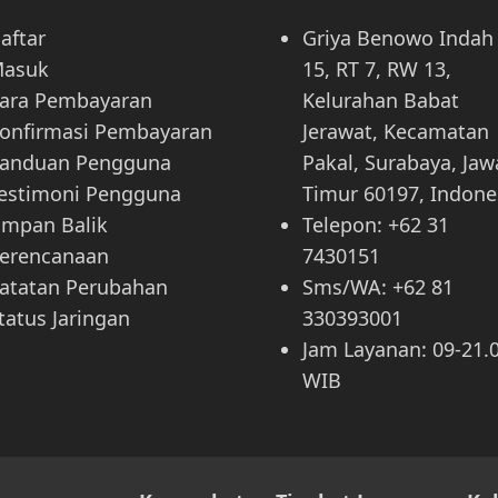
aftar
Griya Benowo Indah
asuk
15, RT 7, RW 13,
ara Pembayaran
Kelurahan Babat
onfirmasi Pembayaran
Jerawat, Kecamatan
anduan Pengguna
Pakal, Surabaya, Jaw
estimoni Pengguna
Timur 60197, Indone
mpan Balik
Telepon: +62 31
erencanaan
7430151
atatan Perubahan
Sms/WA: +62 81
tatus Jaringan
330393001
Jam Layanan: 09-21.
WIB