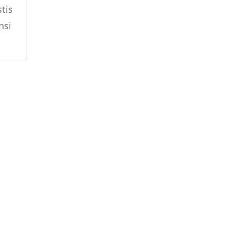
tis
nsi