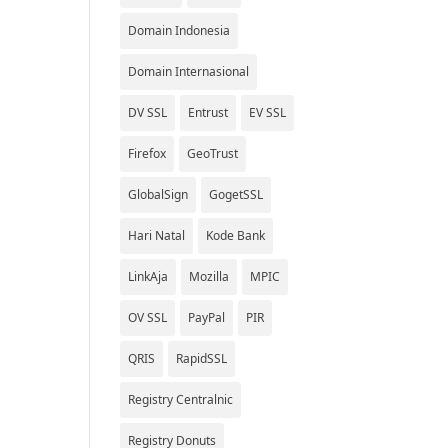
Domain Indonesia
Domain Internasional
DV SSL
Entrust
EV SSL
Firefox
GeoTrust
GlobalSign
GogetSSL
Hari Natal
Kode Bank
LinkAja
Mozilla
MPIC
OV SSL
PayPal
PIR
QRIS
RapidSSL
Registry Centralnic
Registry Donuts