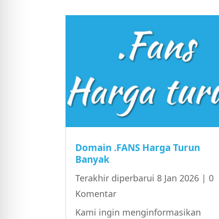
l Aman dari Kejang
 Ramah DEHB
 Kebutaan
 Aman Epilepsi
Domain .FANS Harga Turun
Banyak
Terakhir diperbarui 8 Jan 2026
| 0
Komentar
Kami ingin menginformasikan