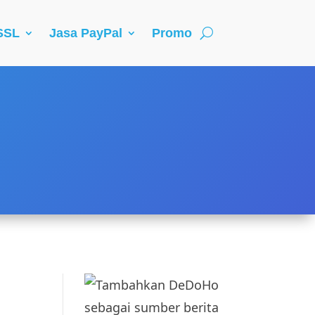
 SSL
Jasa PayPal
Promo