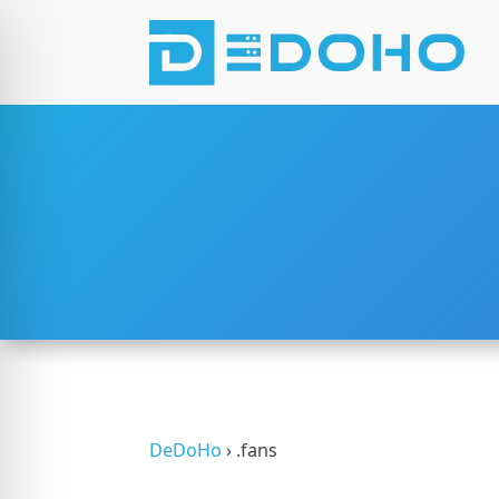
 Penglihatan Terganggu
DeDoHo
›
.fans