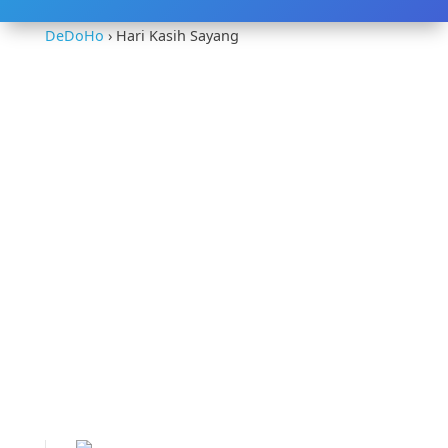
DeDoHo
›
Hari Kasih Sayang
DeDoHo memberikan promo hari
Kasih Sayang Valentine tahun 2017
berupa diskon sebesar 30% untuk
produk Shared Hosting Murah.