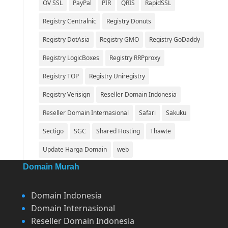
OV SSL
PayPal
PIR
QRIS
RapidSSL
Registry Centralnic
Registry Donuts
Registry DotAsia
Registry GMO
Registry GoDaddy
Registry LogicBoxes
Registry RRPproxy
Registry TOP
Registry Uniregistry
Registry Verisign
Reseller Domain Indonesia
Reseller Domain Internasional
Safari
Sakuku
Sectigo
SGC
Shared Hosting
Thawte
Update Harga Domain
web
Domain Murah
Domain Indonesia
Domain Internasional
Reseller Domain Indonesia