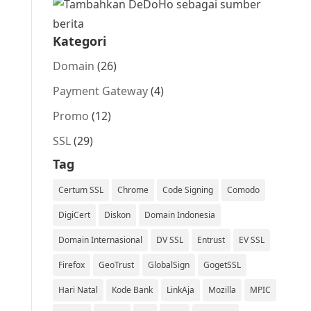
Kategori
Domain
(26)
Payment Gateway
(4)
Promo
(12)
SSL
(29)
Tag
Certum SSL
Chrome
Code Signing
Comodo
DigiCert
Diskon
Domain Indonesia
Domain Internasional
DV SSL
Entrust
EV SSL
Firefox
GeoTrust
GlobalSign
GogetSSL
Hari Natal
Kode Bank
LinkAja
Mozilla
MPIC