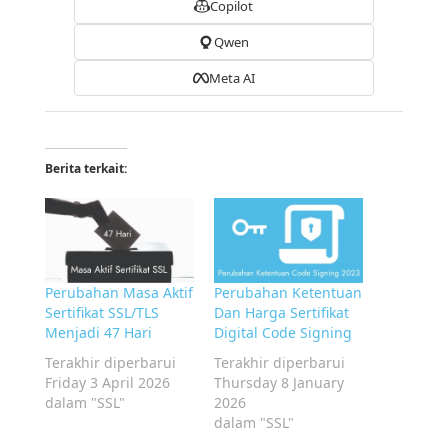
Copilot
Qwen
Meta AI
Berita terkait:
Perubahan Masa Aktif
Perubahan Ketentuan
Sertifikat SSL/TLS
Dan Harga Sertifikat
Menjadi 47 Hari
Digital Code Signing
Terakhir diperbarui
Terakhir diperbarui
Friday 3 April 2026
Thursday 8 January
dalam "SSL"
2026
dalam "SSL"