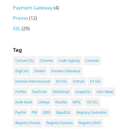
Payment Gateway
(4)
Promo
(12)
SSL
(29)
Tag
Certum SSL
Chrome
Code Signing
Comodo
DigiCert
Diskon
Domain Indonesia
Domain Internasional
DV SSL
Entrust
EV SSL
Firefox
GeoTrust
GlobalSign
GogetSSL
Hari Natal
Kode Bank
LinkAja
Mozilla
MPIC
OV SSL
PayPal
PIR
QRIS
RapidSSL
Registry Centralnic
Registry Donuts
Registry DotAsia
Registry GMO