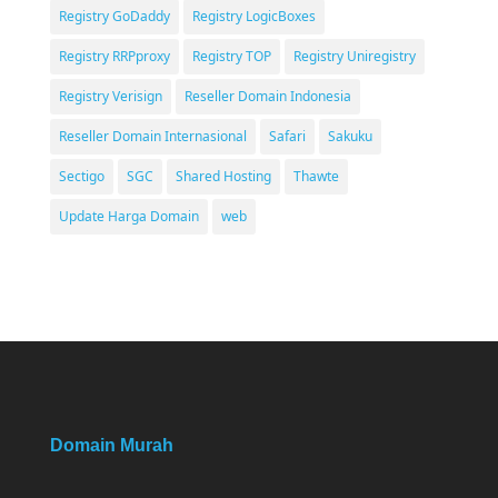
Registry GoDaddy
Registry LogicBoxes
Registry RRPproxy
Registry TOP
Registry Uniregistry
Registry Verisign
Reseller Domain Indonesia
Reseller Domain Internasional
Safari
Sakuku
Sectigo
SGC
Shared Hosting
Thawte
Update Harga Domain
web
Domain Murah